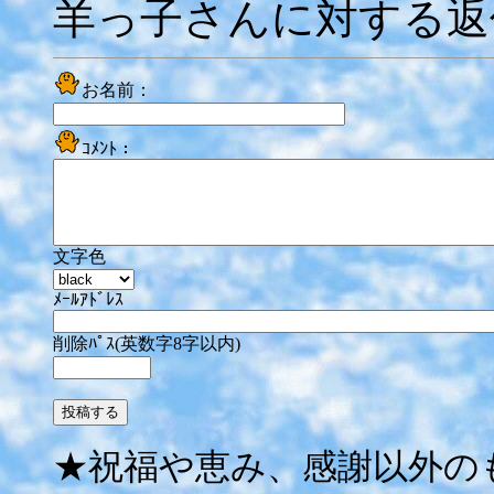
羊っ子さんに対する返
お名前：
ｺﾒﾝﾄ：
文字色
ﾒｰﾙｱﾄﾞﾚｽ
削除ﾊﾟｽ(英数字8字以内)
★祝福や恵み、感謝以外の